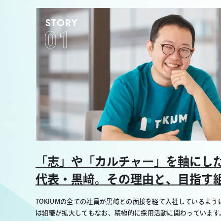
STORY
01
「志」や「カルチャー」を軸にし
代表・黒﨑。その理由と、目指す
TOKIUMの全ての社員が黒﨑との面接を経て入社しているように
は組織が拡大してもなお、積極的に採用活動に関わっています