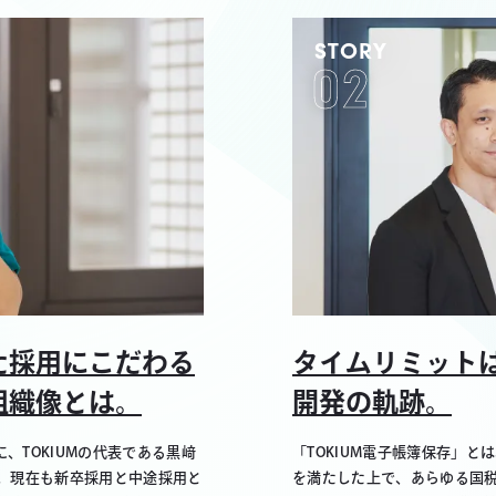
STORY
02
た採用にこだわる
タイムリミットは
組織像とは。
開発の軌跡。
、TOKIUMの代表である黒﨑
「TOKIUM電子帳簿保存」と
。現在も新卒採用と中途採用と
を満たした上で、あらゆる国