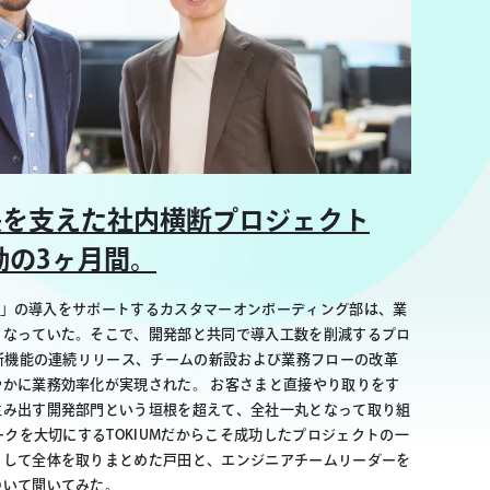
成長を支えた社内横断プロジェクト
動の3ヶ月間。
IUM」の導入をサポートするカスタマーオンボーディング部は、業
となっていた。そこで、開発部と共同で導入工数を削減するプロ
。新機能の連続リリース、チームの新設および業務フローの改革
かに業務効率化が実現された。 お客さまと直接やり取りをす
生み出す開発部門という垣根を超えて、全社一丸となって取り組
ークを大切にするTOKIUMだからこそ成功したプロジェクトの一
として全体を取りまとめた戸田と、エンジニアチームリーダーを
ついて聞いてみた。