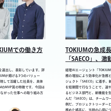
TOKIUMの急
KIUMでの働き方
「SAECO」、激
経理AIエージェント「TOK
Pを選出し、表彰しています。評
務の増加により効率化が急務
UMが掲げる3つのバリュー
ジェクト「SAECO」に着手
」を最も体現して活躍した社員を、具体
を短期間で行なうことで、速や
MのMVP賞の特徴です。今回は
るビジネス部門と、新機能を
につながった仕事への取り組み方
んだ「SAECO」は、チームワ
例だ。プロジェクトリーダー
務めた橘高に、当時の心境に