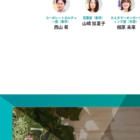
コーポレートカルチャ
営業部（新卒）
カスタマーオンボー
ー部（新卒）
ィング部（中途）
山崎 加夏子
西山 希
相原 未来