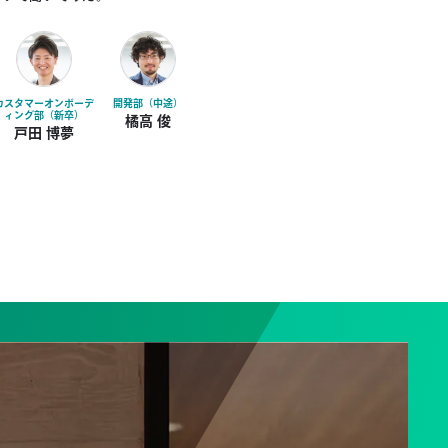
カスタマーオンボーデ
開発部（中途）
ィング部（新卒）
橘高 俊
戸田 博夢