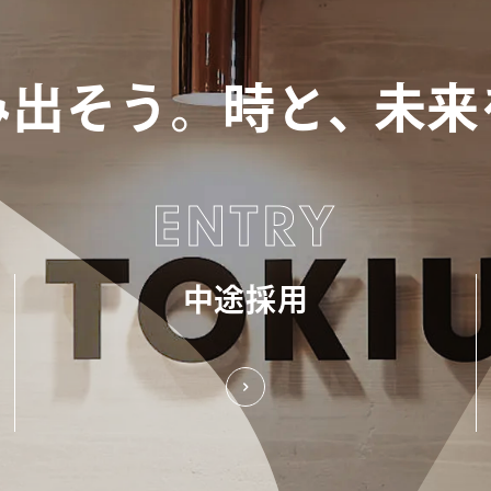
み出そう。
時と、
未来
ENTRY
中途採用