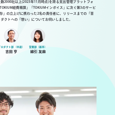
2000社以上(2023年11月時点)を誇る支出管理プラットフォ
TOKIUM経費精算」「TOKIUMインボイス」に次ぐ第3のサービ
簿保存」の立上げに携わった2名の責任者に、リリースまでの「苦
ロダクトへの「想い」についてお伺いしました。
プロダクト部 （中途）
営業部（新卒）
吉田 亨
綿引 友麻