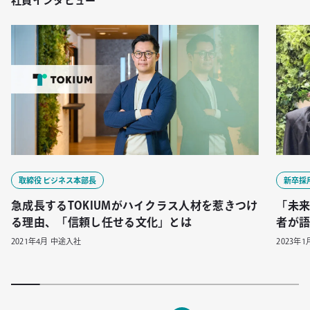
社員インタビュー
取締役 ビジネス本部長
新卒採
急成長するTOKIUMがハイクラス人材を惹きつけ
「未来
る理由、「信頼し任せる文化」とは
者が
2021年4月 中途入社
2023年