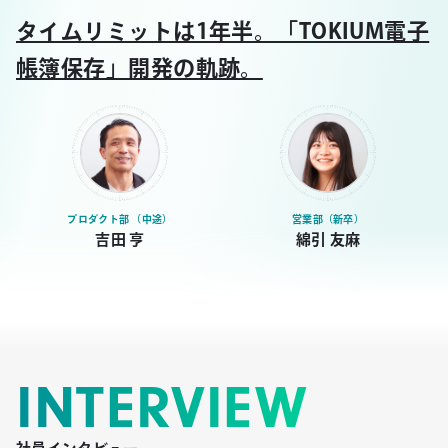
タイムリミットは1年半。「TOKIUM電子
帳簿保存」開発の軌跡。
プロダクト部 （中途）
営業部（新卒）
吉田 亨
綿引 友麻
INTERVIEW