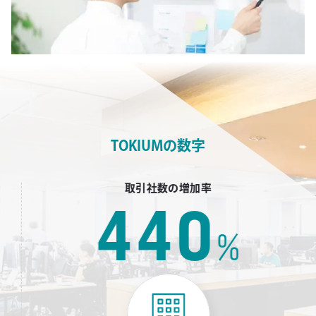
TOKIUMの数字
取引社数の増加率
440
%