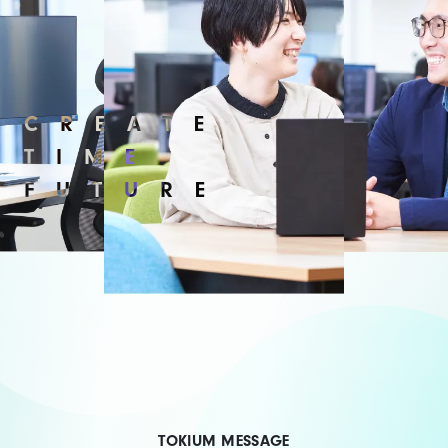
CREAT
E
TIM
E
FUTUR
E
TOKIUM MESSAGE