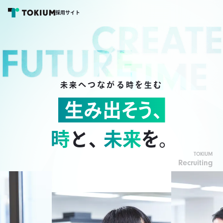
採用サイト
へつながる
を
む
未来
時
生
生み出そう、
時
と、
未来
を。
TOKIUM
Recruiting