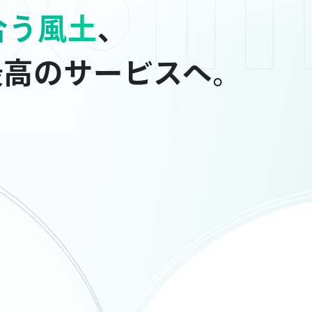
合う風土
、
で最高のサービスへ。