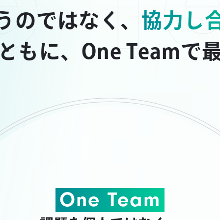
うのではなく、
協力し
もに、One Team
One Team